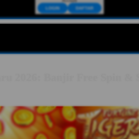
Account
LOGIN
DAFTAR
AR
BOLA124 LINK
BOLA124 ABOUT
BOLA124 INFORMASI
B
ru 2026: Banjir Free Spin & 