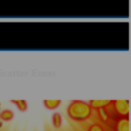
OLA124 GAME ONLINE
Scatter Emas